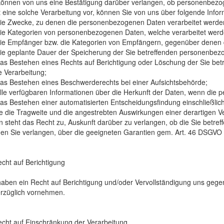
können von uns eine Bestätigung darüber verlangen, ob personenbezoge
t eine solche Verarbeitung vor, können Sie von uns über folgende Info
die Zwecke, zu denen die personenbezogenen Daten verarbeitet werde
die Kategorien von personenbezogenen Daten, welche verarbeitet werd
die Empfänger bzw. die Kategorien von Empfängern, gegenüber denen 
die geplante Dauer der Speicherung der Sie betreffenden personenbezog
das Bestehen eines Rechts auf Berichtigung oder Löschung der Sie be
e Verarbeitung;
das Bestehen eines Beschwerderechts bei einer Aufsichtsbehörde;
alle verfügbaren Informationen über die Herkunft der Daten, wenn die
das Bestehen einer automatisierten Entscheidungsfindung einschließlich
e die Tragweite und die angestrebten Auswirkungen einer derartigen Ve
n steht das Recht zu, Auskunft darüber zu verlangen, ob die Sie betr
en Sie verlangen, über die geeigneten Garantien gem. Art. 46 DSGVO
echt auf Berichtigung
haben ein Recht auf Berichtigung und/oder Vervollständigung uns gegen
rzüglich vornehmen.
echt auf Einschränkung der Verarbeitung