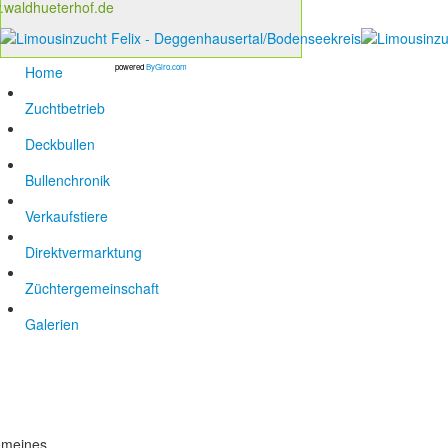
waldhueterhof.de
powered
ByGiro.com
Home
Zuchtbetrieb
Deckbullen
Bullenchronik
Verkaufstiere
Direktvermarktung
Züchtergemeinschaft
Galerien
emeines