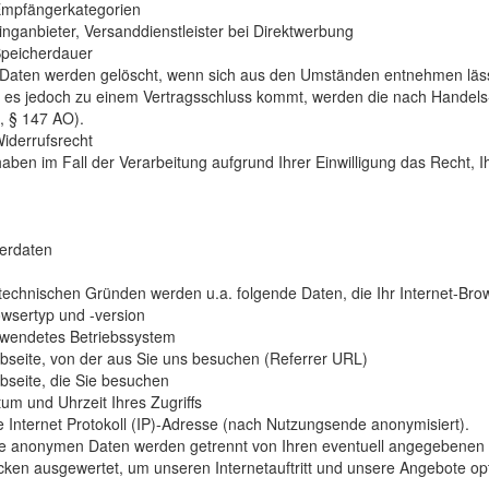
Empfängerkategorien
inganbieter, Versanddienstleister bei Direktwerbung
Speicherdauer
 Daten werden gelöscht, wenn sich aus den Umständen entnehmen lässt,
s es jedoch zu einem Vertragsschluss kommt, werden die nach Handels-
 § 147 AO).
Widerrufsrecht
haben im Fall der Verarbeitung aufgrund Ihrer Einwilligung das Recht, Ih
erdaten
technischen Gründen werden u.a. folgende Daten, die Ihr Internet-Brow
owsertyp und -version
rwendetes Betriebssystem
bseite, von der aus Sie uns besuchen (Referrer URL)
bseite, die Sie besuchen
tum und Uhrzeit Ihres Zugriffs
re Internet Protokoll (IP)-Adresse (nach Nutzungsende anonymisiert).
e anonymen Daten werden getrennt von Ihren eventuell angegebenen p
ken ausgewertet, um unseren Internetauftritt und unsere Angebote op