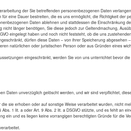
erarbeitung der Sie betreffenden personenbezogenen Daten verlangen
 für eine Dauer bestreiten, die es uns ermöglicht, die Richtigkeit de
rsonenbezogenen Daten ablehnen und stattdessen die Einschränkung 
g nicht länger benötigen, Sie diese jedoch zur Geltendmachung, Ausü
SGVO eingelegt haben und noch nicht feststeht, ob die uns zustehend
geschränkt, dürfen diese Daten – von ihrer Speicherung abgesehen – 
n natürlichen oder juristischen Person oder aus Gründen eines wichti
ssetzungen eingeschränkt, werden Sie von uns unterrichtet bevor die
 Daten unverzüglich gelöscht werden, und wir sind verpflichtet, dies
 die sie erhoben oder auf sonstige Weise verarbeitet wurden, nicht me
 6 Abs. 1 lit. a oder Art. 9 Abs. 2 lit. a DSGVO stützte, und es fehlt an 
ng ein und es liegen keine vorrangigen berechtigten Gründe für die V
erarbeitet.